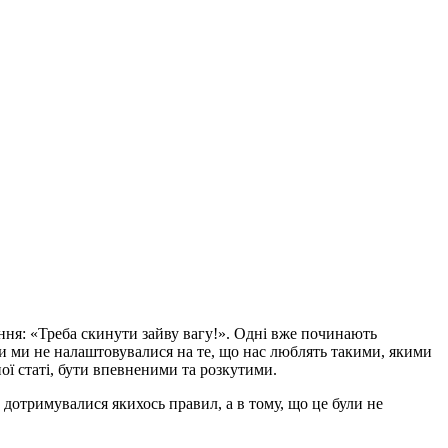
шення: «Треба скинути зайву вагу!». Одні вже починають
к би ми не налаштовувалися на те, що нас люблять такими, якими
ої статі, бути впевненими та розкутими.
 дотримувалися якихось правил, а в тому, що це були не