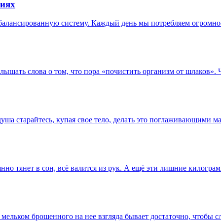
виях
сбалансированную систему. Каждый день мы потребляем огромно
ышать слова о том, что пора «почистить организм от шлаков». Ч
душа старайтесь, купая свое тело, делать это поглаживающими 
янно тянет в сон, всё валится из рук. А ещё эти лишние килогра
мельком брошенного на нее взгляда бывает достаточно, чтобы 