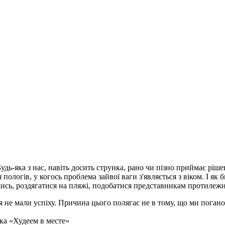
Будь-яка з нас, навіть досить струнка, рано чи пізно приймає рі
 пологів, у когось проблема зайвої ваги з'являється з віком. І я
чись, роздягатися на пляжі, подобатися представникам протилежн
ля не мали успіху. Причина цього полягає не в тому, що ми погано
ка «Худеем в месте»