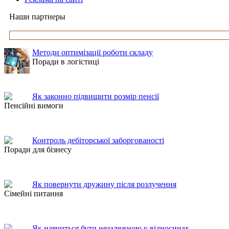
Наши партнеры
Методи оптимізації роботи складу
Поради в логістиці
Як законно підвищити розмір пенсії
Пенсійні вимоги
Контроль дебіторської заборгованості
Поради для бізнесу
Як повернути дружину після розлучення
Сімейні питання
Як навчиться бути незалежною у відносинах