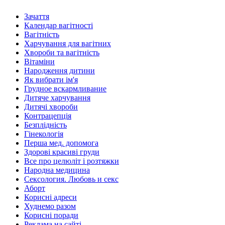
Зачаття
Календар вагітності
Вагітність
Харчування для вагітних
Хвороби та вагітність
Вітаміни
Народження дитини
Як вибрати ім'я
Грудное вскармливание
Дитяче харчування
Дитячі хвороби
Контрацепція
Безплідність
Гінекологія
Перша мед. допомога
Здорові красиві груди
Все про целюліт і розтяжки
Народна медицина
Сексология. Любовь и секс
Аборт
Корисні адреси
Худнемо разом
Корисні поради
Реклама на сайті