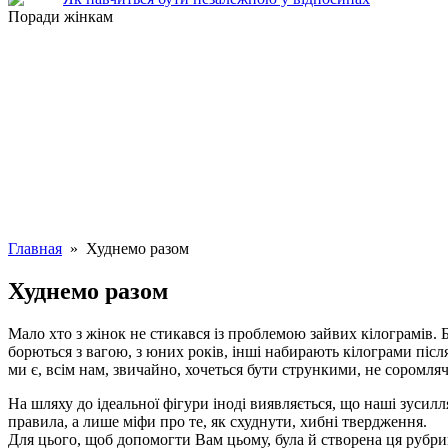
Поради жінкам
Главная
» Худнемо разом
Худнемо разом
Мало хто з жінок не стикався із проблемою зайвих кілограмів. 
борються з вагою, з юних років, інші набирають кілограми після
ми є, всім нам, звичайно, хочеться бути стрункими, не соромля
На шляху до ідеальної фігури іноді виявляється, що наші зусил
правила, а лише міфи про те, як схуднути, хибні твердження.
Для цього, щоб допомогти Вам цьому, була й створена ця рубри