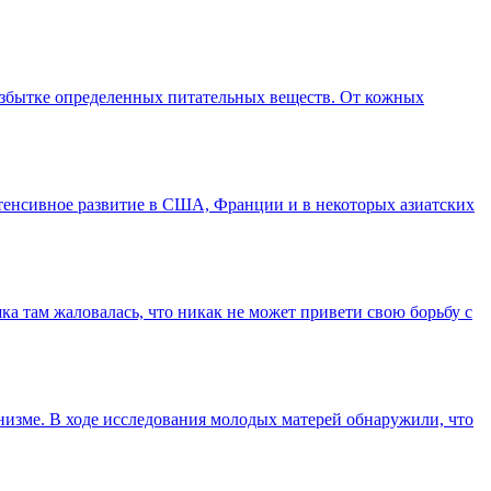
 избытке определенных питательных веществ. От кожных
нтенсивное развитие в США, Франции и в некоторых азиатских
ка там жаловалась, что никак не может привети свою борьбу с
низме. В ходе исследования молодых матерей обнаружили, что