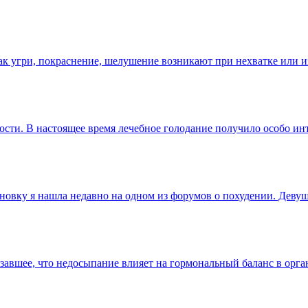
как угри, покраснение, шелушение возникают при нехватке или
ности. В настоящее время лечебное голодание получило особо и
ановку я нашла недавно на одном из форумов о похудении. Девуш
завшее, что недосыпание влияет на гормональный баланс в орга