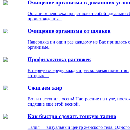
Очищение организма в домашних усло
Организм человека представляет собой идеально 
происхождения...
Очищение организма от шлаков
Наверняка ни один раз каждому из Вас пришлось сл
организме...
Профилактика растяжек
В первую очередь, каждый раз во время принятия 
которых ...
Сжигаем жир
Вот и наступила осень! Настроение на нуле, посто
сидящие ещё этой весной.
Как быстро сделать тонкую талию
Талия — визуальный центр женского тела. Одного 