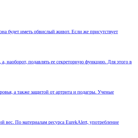
 она будет иметь обвислый живот. Если же присутствует
а, наоборот, подавлять ее секреторную функцию. Для этого в
овья, а также защитой от артрита и подагры. Ученые
й вес. По материалам ресурса EurekAlert, употребление