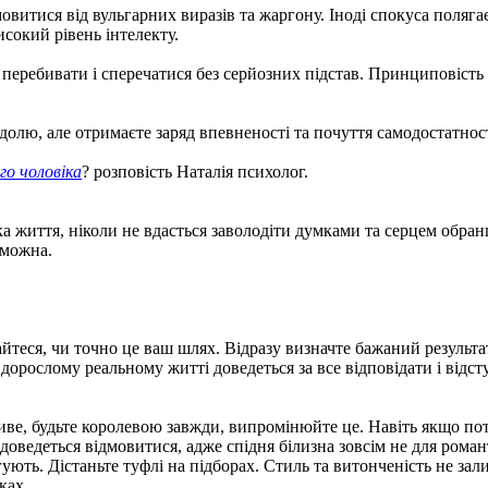
овитися від вульгарних виразів та жаргону. Іноді спокуса поляга
исокий рівень інтелекту.
перебивати і сперечатися без серйозних підстав. Принциповість
 долю, але отримаєте заряд впевненості та почуття самодостатно
го чоловіка
? розповість Наталія психолог.
 життя, ніколи не вдасться заволодіти думками та серцем обранця
 можна.
теся, чи точно це ваш шлях. Відразу визначте бажаний результат:
 дорослому реальному житті доведеться за все відповідати і відст
асиве, будьте королевою завжди, випромінюйте це. Навіть якщо п
доведеться відмовитися, адже спідня білизна зовсім не для рома
тягують. Дістаньте туфлі на підборах. Стиль та витонченість не 
ках.