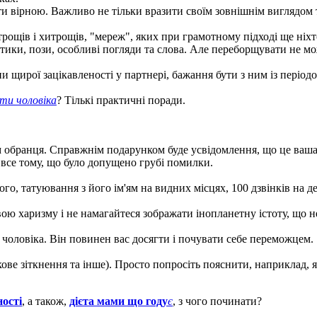
бути вірною. Важливо не тільки вразити своїм зовнішнім виглядом
рощів і хитрощів, "мереж", яких при грамотному підході ще ніхт
дотики, пози, особливі погляди та слова. Але переборщувати не м
 щирої зацікавленості у партнері, бажання бути з ним із періодом
ити чоловіка
? Тількі практичні поради.
м обранця. Справжнім подарунком буде усвідомлення, що це ваша
А все тому, що було допущено грубі помилки.
о, татуювання з його ім'ям на видних місцях, 100 дзвінків на де
вою харизму і не намагайтеся зображати інопланетну істоту, що 
 чоловіка. Він повинен вас досягти і почувати себе переможцем.
ве зіткнення та інше). Просто попросіть пояснити, наприклад, я
ності
, а також,
дієта мами що году
є
, з чого починати?