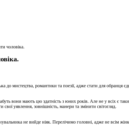
ти чоловіка.
овіка.
ка до мистецтва, романтики та поезії, адже стати для обранця є
абуть вони мають цю здатність з юних років. Але не у всіх є та
и свої уявлення, зовнішність, манери та змінити світогляд.
увальника не вийде ніяк. Перелічимо головні, адже не всім жінка