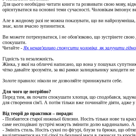
Для цього необхідно читати книги та розвивати свою мову, відм
орієнтуватися на основні теми сучасності. Чоловікам імпонує в
Але в жодному разі не можна показувати, що ви найрозумніша, 
знає, коли вчасно зупинитися.
Ви можете потренуватися, і не обов'язково, що зустрінете свою
спокушати.
Читайте -
Як ненав'язливо спокусити чоловіка, як залучити гідно
Гідність та незалежність.
Жінка, у якої на обличчі написано, що вона у пошуках супутника
чітко давайте зрозуміти, за які рамки залицяльнику заходити не
Золоте правило: ніколи не дозволяйте принижувати себе.
Для чого це потрібно?
Перед тим, як почати спокушати хлопця, що сподобався, задумай
для створення сім'ї. А потім тільки вже починайте діяти, адже у
Від теорії до практики – поради:
- Позбавтеся старої нижньої білизни. Носіть тільки нове та кр
саме несподівані зустрічі можуть змінити долю кардинально. А 
- Змініть стиль. Носіть сукні по фігурі, блузи та брюки, що об
виділятиметеся на тлі сірої та безликої маси в джинсах та кросів