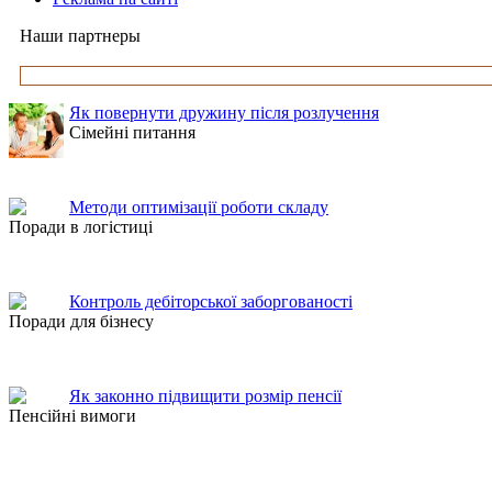
Наши партнеры
Як повернути дружину після розлучення
Сімейні питання
Методи оптимізації роботи складу
Поради в логістиці
Контроль дебіторської заборгованості
Поради для бізнесу
Як законно підвищити розмір пенсії
Пенсійні вимоги