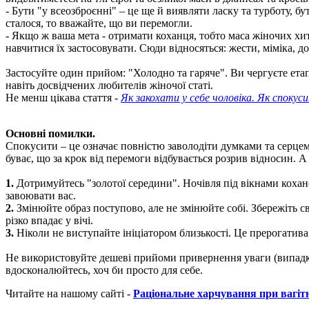
- Бути "у всеозброєнні" – це ще й виявляти ласку та турботу, 
сталося, то вважайте, що ви перемогли.
- Якщо ж ваша мета - отримати коханця, тобто маса жіночих хит
навчитися їх застосовувати. Сюди відносяться: жести, міміка, 
Застосуйте один прийом: "Холодно та гаряче". Ви чергуєте етапи
навіть досвідчених любителів жіночої статі.
Не менш цікава стаття -
Як закохати у себе чоловіка. Як спокус
Основні помилки.
Спокусити – це означає повністю заволодіти думками та серце
буває, що за крок від перемоги відбувається розрив відносин. 
1.
Дотримуйтесь "золотої середини". Ночівля під вікнами коханог
завоювати вас.
2.
Змінюйте образ поступово, але не змінюйте собі. Збережіть с
різко впадає у вічі.
3.
Ніколи не виступайте ініціатором близькості. Це прерогатива
Не використовуйте дешеві прийоми привернення уваги (випадко
вдосконалюйтесь, хоч би просто для себе.
Читайте на нашому сайті -
Раціональне харчування при вагіт