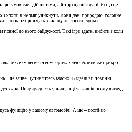
 та розумовими здібностями, а й торкнутися душі. Якщо це
о з хлопців не зміг уникнути. Вони дані природою, головне –
ожна, інакше приймуть за жінку легкої поведінки.
 повної до нього байдужості. Такі ігри здатні вибити з колії
 людина, вам легко та комфортно з нею. Але як же прикро
нь – це зайве. Зупиняйтесь вчасно. В ідеалі ви повинні
недосяжна. Неприродність у поведінці та зовнішньому вигляді
кусь функцію у вашому автомобілі. А ще – постійно