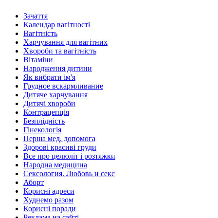
Зачаття
Календар вагітності
Вагітність
Харчування для вагітних
Хвороби та вагітність
Вітаміни
Народження дитини
Як вибрати ім'я
Грудное вскармливание
Дитяче харчування
Дитячі хвороби
Контрацепція
Безплідність
Гінекологія
Перша мед. допомога
Здорові красиві груди
Все про целюліт і розтяжки
Народна медицина
Сексология. Любовь и секс
Аборт
Корисні адреси
Худнемо разом
Корисні поради
Реклама на сайті