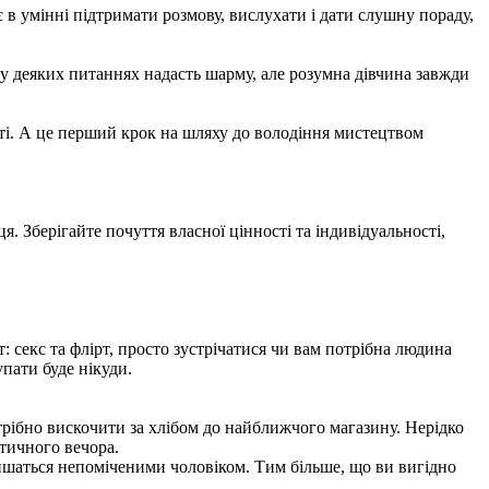
є в умінні підтримати розмову, вислухати і дати слушну пораду,
 у деяких питаннях надасть шарму, але розумна дівчина завжди
сті. А це перший крок на шляху до володіння мистецтвом
. Зберігайте почуття власної цінності та індивідуальності,
 секс та флірт, просто зустрічатися чи вам потрібна людина
упати буде нікуди.
отрібно вискочити за хлібом до найближчого магазину. Нерідко
нтичного вечора.
залишаться непоміченими чоловіком. Тим більше, що ви вигідно