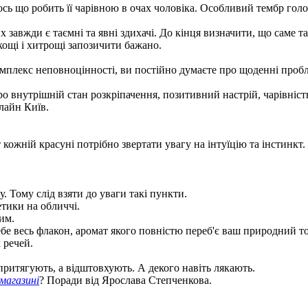
ь що робить її чарівною в очах чоловіка. Особливий тембр голосу
 завжди є таємні та явні здихачі. До кінця визначити, що саме та
кощі і хитрощі запозичити бажано.
мплекс неповноцінності, ви постійно думаєте про щоденні пробле
ро внутрішній стан розкріпачення, позитивний настрій, чарівніст
флайн Київ.
т кожній красуні потрібно звертати увагу на інтуїцію та інстинк
у. Тому слід взяти до уваги такі пункти.
етики на обличчі.
им.
бе весь флакон, аромат якого повністю переб'є ваш природний то
 речей.
притягують, а відштовхують. А декого навіть лякають.
магазині
? Поради від Ярослава Степченкова.