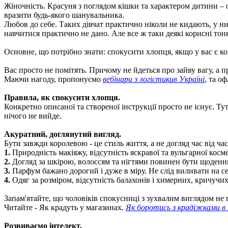
Жіночність. Красуня з поглядом кішки та характером дитини – ос
вразити будь-якого шанувальника.
Любов до себе. Таких дівчат практично ніколи не кидають, у них
навчитися практично не дано. Але все ж таки деякі корисні тон
Основне, що потрібно знати: спокусити хлопця, якщо у вас є ко
Вас просто не помітять. Причому не йдеться про зайву вагу, а п
Маючи нагоду, пропонуємо
вебінари з логістикив Україні
, та о
Правила, як спокусити хлопця.
Конкретно описаної та створеної інструкції просто не існує. Ту
нічого не вийде.
Акуратний, доглянутий вигляд.
Бути завжди королевою - це стиль життя, а не догляд час від час
1.
Природність макіяжу, відсутність яскравої та вульгарної косм
2.
Догляд за шкірою, волоссям та нігтями повинен бути щоденн
3.
Парфум бажано дорогий і дуже в міру. Не слід виливати на се
4.
Одяг за розміром, відсутність балахонів і химерних, кричучих
Запам'ятайте, що чоловіків спокусниці з зухвалим виглядом не 
Читайте - Як крадуть у магазинах.
Як боротись з крадіжками в 
Розвиваємо інтелект.