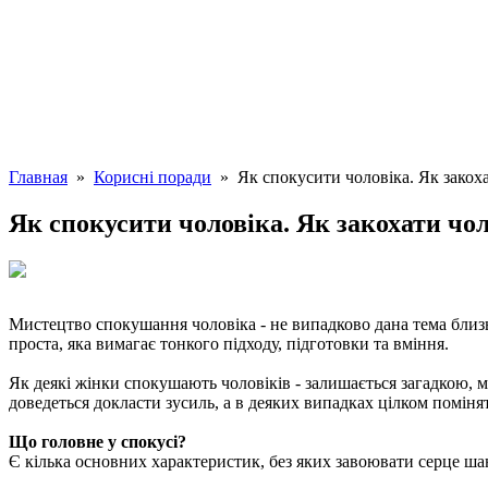
Главная
»
Корисні поради
» Як спокусити чоловіка. Як закоха
Як спокусити чоловіка. Як закохати чол
Мистецтво спокушання чоловіка - не випадково дана тема близь
проста, яка вимагає тонкого підходу, підготовки та вміння.
Як деякі жінки спокушають чоловіків - залишається загадкою, м
доведеться докласти зусиль, а в деяких випадках цілком помінят
Що головне у спокусі?
Є кілька основних характеристик, без яких завоювати серце шан