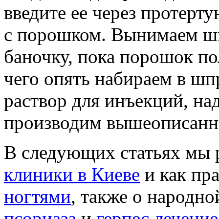
введите ее через протерт
с порошком. Вынимаем ш
баночку, пока порошок по
чего опять набираем в шп
раствор для инъекций, на
производим вышеописанны
В следующих статьях мы р
клиники в Киеве
и как пр
ногтями
, также о народн
псориаза
и
герпес
лечение