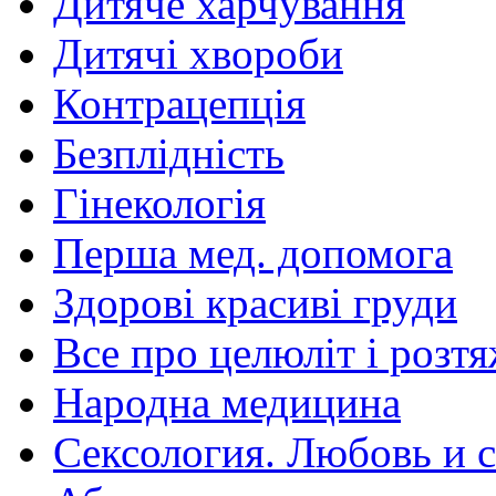
Дитяче харчування
Дитячі хвороби
Контрацепція
Безплідність
Гінекологія
Перша мед. допомога
Здорові красиві груди
Все про целюліт і розт
Народна медицина
Сексология. Любовь и с