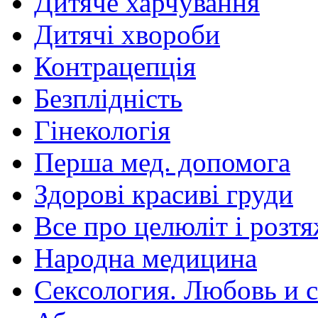
Дитяче харчування
Дитячі хвороби
Контрацепція
Безплідність
Гінекологія
Перша мед. допомога
Здорові красиві груди
Все про целюліт і розт
Народна медицина
Сексология. Любовь и с