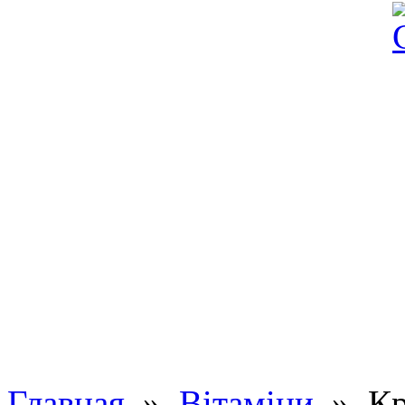
Главная
»
Вітаміни
» Кра