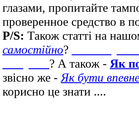
глазами, пропитайте тамп
проверенное средство в п
P/S:
Також статті на нашо
самостійно
?
Як спокусити
стосунки
? А також -
Як п
звісно же -
Як бути впевне
корисно це знати ....