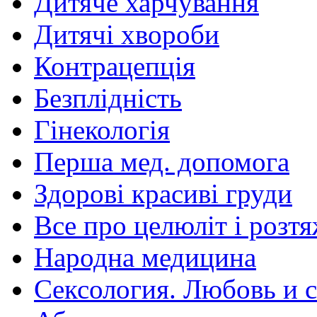
Дитяче харчування
Дитячі хвороби
Контрацепція
Безплідність
Гінекологія
Перша мед. допомога
Здорові красиві груди
Все про целюліт і розт
Народна медицина
Сексология. Любовь и с