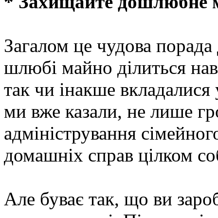
* Захищайте дошлюбне 
Загалом це чудова порада 
шлюбі майно ділиться навп
так чи інакше вкладалися 
ми вже казали, не лише г
адміністрування сімейно
домашніх справ цілком со
Але буває так, що ви заро