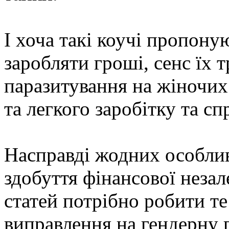
І хоча такі коучі пропону
заробляти гроші, сенс їх т
паразитування на жіночих
та легкого заробітку та с
Насправді жодних особлив
здобуття фінансової неза
статей потрібно робити те
виправлення на гендерну 