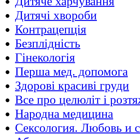
Дитяче харчування
Дитячі хвороби
Контрацепція
Безплідність
Гінекологія
Перша мед. допомога
Здорові красиві груди
Все про целюліт і розт
Народна медицина
Сексология. Любовь и с