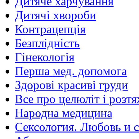
Дитяче харчування
Дитячі хвороби
Контрацепція
Безплідність
Гінекологія
Перша мед. допомога
Здорові красиві груди
Все про целюліт і розт
Народна медицина
Сексология. Любовь и с