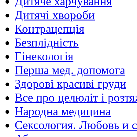
Дитяче харчування
Дитячі хвороби
Контрацепція
Безплідність
Гінекологія
Перша мед. допомога
Здорові красиві груди
Все про целюліт і розт
Народна медицина
Сексология. Любовь и с