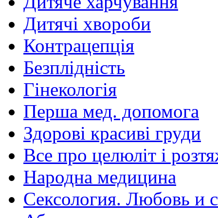
Дитяче харчування
Дитячі хвороби
Контрацепція
Безплідність
Гінекологія
Перша мед. допомога
Здорові красиві груди
Все про целюліт і розт
Народна медицина
Сексология. Любовь и с