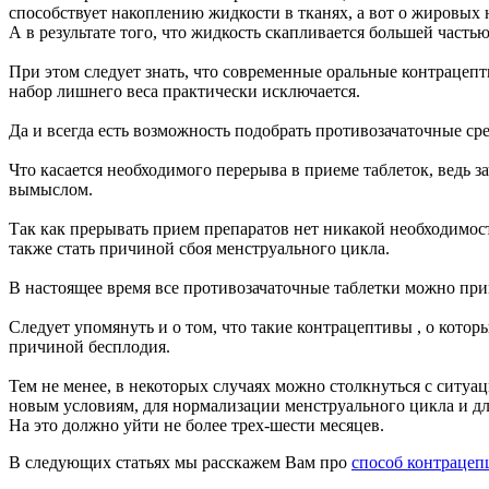
способствует накоплению жидкости в тканях, а вот о жировых н
А в результате того, что жидкость скапливается большей част
При этом следует знать, что современные оральные контрацепт
набор лишнего веса практически исключается.
Да и всегда есть возможность подобрать противозачаточные сре
Что касается необходимого перерыва в приеме таблеток, ведь з
вымыслом.
Так как прерывать прием препаратов нет никакой необходимост
также стать причиной сбоя менструального цикла.
В настоящее время все противозачаточные таблетки можно прин
Следует упомянуть и о том, что такие контрацептивы , о котор
причиной бесплодия.
Тем не менее, в некоторых случаях можно столкнуться с ситуац
новым условиям, для нормализации менструального цикла и для
На это должно уйти не более трех-шести месяцев.
В следующих статьях мы расскажем Вам про
способ контрацеп