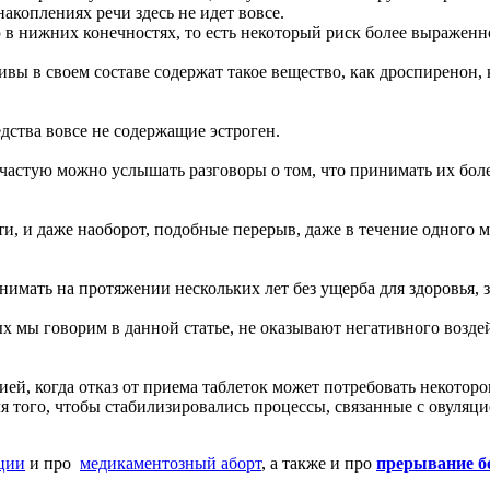
акоплениях речи здесь не идет вовсе.
ью в нижних конечностях, то есть некоторый риск более выражен
ивы в своем составе содержат такое вещество, как дроспиренон, 
дства вовсе не содержащие эстроген.
ачастую можно услышать разговоры о том, что принимать их боле
и, и даже наоборот, подобные перерыв, даже в течение одного 
имать на протяжении нескольких лет без ущерба для здоровья, з
ых мы говорим в данной статье, не оказывают негативного воздей
ией, когда отказ от приема таблеток может потребовать некотор
 того, чтобы стабилизировались процессы, связанные с овуляци
ции
и про
медикаментозный
аборт
, а также и про
прерывание б