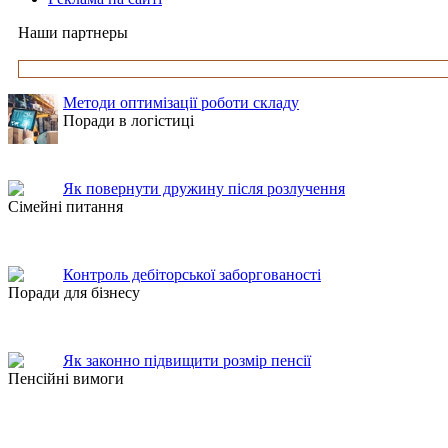
Наши партнеры
Методи оптимізації роботи складу
Поради в логістиці
Як повернути дружину після розлучення
Сімейні питання
Контроль дебіторської заборгованості
Поради для бізнесу
Як законно підвищити розмір пенсії
Пенсійні вимоги