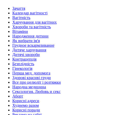
Зачаття
Календар вагітності
Вагітність
Харчування для вагітних
Хвороби та вагітність
Вітаміни
Народження дитини
Як вибрати ім'я
Грудное вскармливание
Дитяче харчування
Дитячі хвороби
Контрацепція
Безплідність
Гінекологія
Перша мед. допомога
Здорові красиві груди
Все про целюліт і розтяжки
Народна медицина
Сексология. Любовь и секс
Аборт
Корисні адреси
Худнемо разом
Корисні поради
Реклама на сайті