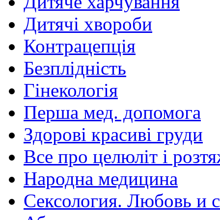
Дитяче харчування
Дитячі хвороби
Контрацепція
Безплідність
Гінекологія
Перша мед. допомога
Здорові красиві груди
Все про целюліт і розт
Народна медицина
Сексология. Любовь и с