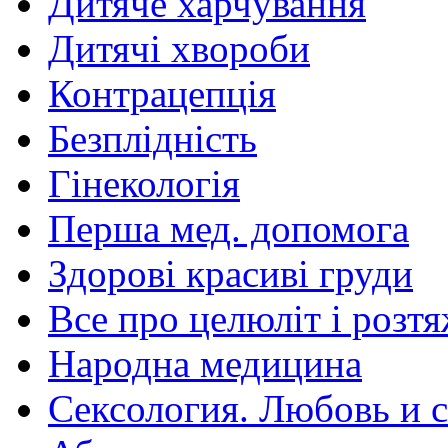
Дитяче харчування
Дитячі хвороби
Контрацепція
Безплідність
Гінекологія
Перша мед. допомога
Здорові красиві груди
Все про целюліт і розт
Народна медицина
Сексология. Любовь и с