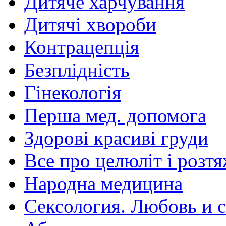
Дитяче харчування
Дитячі хвороби
Контрацепція
Безплідність
Гінекологія
Перша мед. допомога
Здорові красиві груди
Все про целюліт і розт
Народна медицина
Сексология. Любовь и с