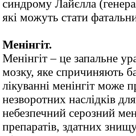
синдрому Лайєлла (генера
які можуть стати фатальн
Менінгіт.
Менінгіт – це запальне у
мозку, яке спричиняють б
лікуванні менінгіт може 
незворотних наслідків дл
небезпечний серозний мен
препаратів, здатних знищ