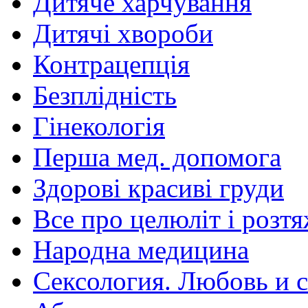
Дитяче харчування
Дитячі хвороби
Контрацепція
Безплідність
Гінекологія
Перша мед. допомога
Здорові красиві груди
Все про целюліт і розт
Народна медицина
Сексология. Любовь и с