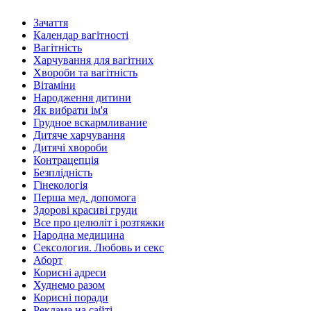
Зачаття
Календар вагітності
Вагітність
Харчування для вагітних
Хвороби та вагітність
Вітаміни
Народження дитини
Як вибрати ім'я
Грудное вскармливание
Дитяче харчування
Дитячі хвороби
Контрацепція
Безплідність
Гінекологія
Перша мед. допомога
Здорові красиві груди
Все про целюліт і розтяжки
Народна медицина
Сексология. Любовь и секс
Аборт
Корисні адреси
Худнемо разом
Корисні поради
Реклама на сайті