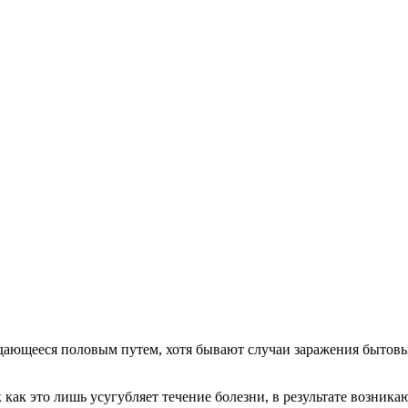
едающееся половым путем, хотя бывают случаи заражения бытов
 как это лишь усугубляет течение болезни, в результате возник