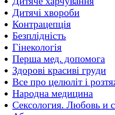
Дитяче харчування
Дитячі хвороби
Контрацепція
Безплідність
Гінекологія
Перша мед. допомога
Здорові красиві груди
Все про целюліт і розт
Народна медицина
Сексология. Любовь и с