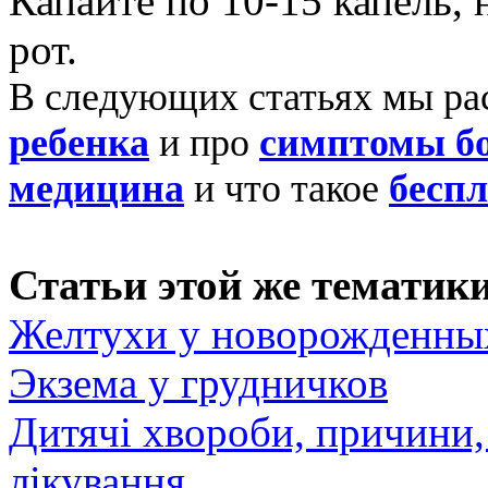
Капайте по 10-15 капель, 
рот.
В следующих статьях мы р
ребенка
и про
симптомы б
медицина
и что такое
беспл
Статьи этой же тематики
Желтухи у новорожденны
Экзема у грудничков
Дитячі хвороби, причини,
лікування