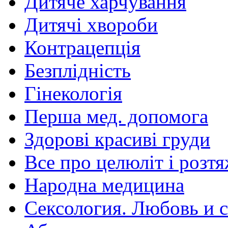
Дитяче харчування
Дитячі хвороби
Контрацепція
Безплідність
Гінекологія
Перша мед. допомога
Здорові красиві груди
Все про целюліт і розт
Народна медицина
Сексология. Любовь и с