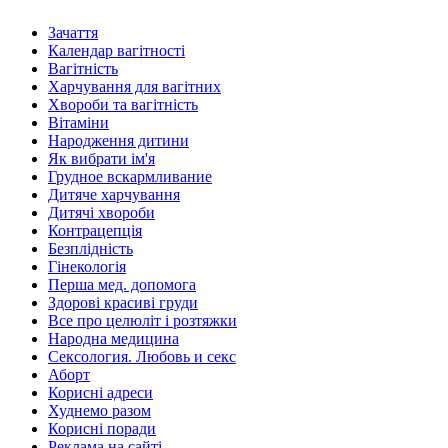
Зачаття
Календар вагітності
Вагітність
Харчування для вагітних
Хвороби та вагітність
Вітаміни
Народження дитини
Як вибрати ім'я
Грудное вскармливание
Дитяче харчування
Дитячі хвороби
Контрацепція
Безплідність
Гінекологія
Перша мед. допомога
Здорові красиві груди
Все про целюліт і розтяжки
Народна медицина
Сексология. Любовь и секс
Аборт
Корисні адреси
Худнемо разом
Корисні поради
Реклама на сайті