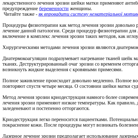
лекарственного лечения эрозии шейки матки применяют антиби
предупреждение
беременности
женщины.
Читайте также -
як впровадити систему нематеріальної мотива
Процедуры физиотерапии как метод лечения эрозии довольно р
лечение данной патологии. Среди процедур физиотерапии для 
включение в комплекс лечения эрозии таких методов, как игл
Хирургическими методами лечения эрозии являются диатермоко
Диатермокоагуляции подразумевает нагревание тканей шейк ма
тканях. Деструктурированный очаг эрозии со временем отторг
возникнуть жидкие выделения с кровяными примесями.
Полное заживление происходит довольно медленно. Полное вос
повторяют спустя четыре месяца. О состоянии шейки матки суд
Метод лечения эрозии криодеструкция намного более современе
лечения эрозии применяют низкие температуры. Как правило, 
заледеневают и постепенно отторгаются.
Криодеструкция легко переносится пациентками. Потенциальны
покраснение кожи. После процедуры могут возникать болезне
Лазерное лечение эрозии предполагает использование лазерны