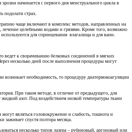
 эрозии начинается с первого дня менструального цикла в
ь подолати страх.
терапию чаще включают в комплекс методов, направленных на
, лечение целебными водами и грязями. Кроме того, возможно
в используются для спринцевания влагалища и для ванн.
то ведет к сворачиванию белковых соединений в мягких
 Через несколько дней после выполнения процедуры могут
ли возникает необходимость, то процедуру диатермокоагуляции
тория. При таком методе, в отличие от предыдущего, для
 жидкий азот. Под воздействием низкой температуры ткани
могут являться головокружение и слабость, тошнота и
и заживает спустя полтора месяца.
зоваться несколько типов лазера – рубиновый, аргоновый или