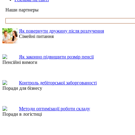
Наши партнеры
Як повернути дружину після розлучення
Сімейні питання
Як законно підвищити розмір пенсії
Пенсійні вимоги
Контроль дебіторської заборгованості
Поради для бізнесу
Методи оптимізації роботи складу
Поради в логістиці