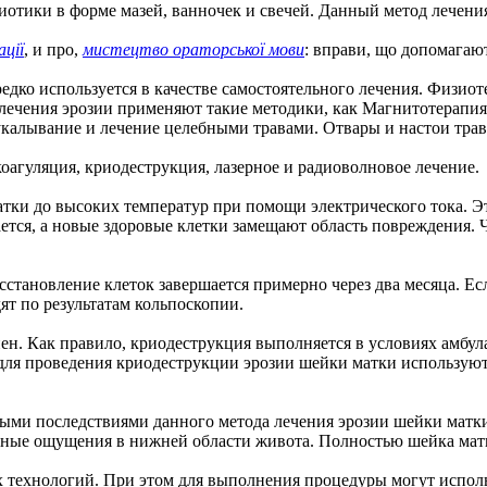
отики в форме мазей, ванночек и свечей. Данный метод лечения
ції
, и про,
мистецтво ораторської мови
: вправи, що допомагают
едко используется в качестве самостоятельного лечения. Физио
лечения эрозии применяют такие методики, как Магнитотерапия
оукалывание и лечение целебными травами. Отвары и настои тра
агуляция, криодеструкция, лазерное и радиоволновое лечение.
тки до высоких температур при помощи электрического тока. Э
ается, а новые здоровые клетки замещают область повреждения.
становление клеток завершается примерно через два месяца. Ес
ят по результатам кольпоскопии.
н. Как правило, криодеструкция выполняется в условиях амбула
для проведения криодеструкции эрозии шейки матки используют
ми последствиями данного метода лечения эрозии шейки матки 
нные ощущения в нижней области живота. Полностью шейка матк
х технологий. При этом для выполнения процедуры могут исполь