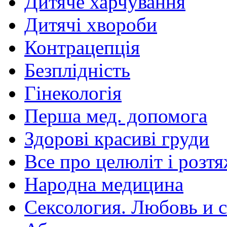
Дитяче харчування
Дитячі хвороби
Контрацепція
Безплідність
Гінекологія
Перша мед. допомога
Здорові красиві груди
Все про целюліт і розт
Народна медицина
Сексология. Любовь и с