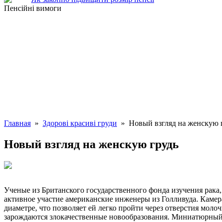
Пенсійні вимоги
Главная
»
Здорові красиві груди
» Новый взгляд на женскую 
Новый взгляд на женскую грудь
Ученые из Британского государственного фонда изучения рака
активное участие американские инженеры из Голливуда. Камер
диаметре, что позволяет ей легко пройти через отверстия моло
зарождаются злокачественные новообразования. Миниатюрный 