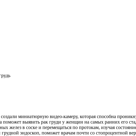
грудь
, создали миниатюрную видео-камеру, которая способна проникн
а поможет выявить рак груди у женщин на самых ранних его ст
чных желез в соске и перемещаться по протокам, изучая состоян
грудной эндоскоп, поможет врачам почти со стопроцентной ве