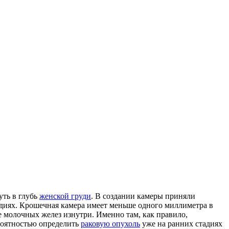
уть в глубь
женской груди
. В создании камеры приняли
адиях. Крошечная камера имеет меньше одного миллиметра в
ие молочных желез изнутри. Именно там, как правило,
роятностью определить
раковую опухоль
уже на ранних стадиях