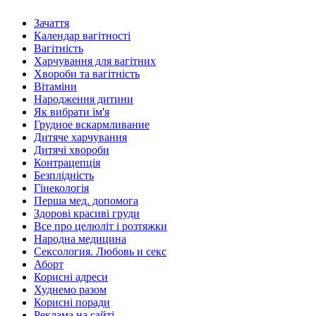
Зачаття
Календар вагітності
Вагітність
Харчування для вагітних
Хвороби та вагітність
Вітаміни
Народження дитини
Як вибрати ім'я
Грудное вскармливание
Дитяче харчування
Дитячі хвороби
Контрацепція
Безплідність
Гінекологія
Перша мед. допомога
Здорові красиві груди
Все про целюліт і розтяжки
Народна медицина
Сексология. Любовь и секс
Аборт
Корисні адреси
Худнемо разом
Корисні поради
Реклама на сайті