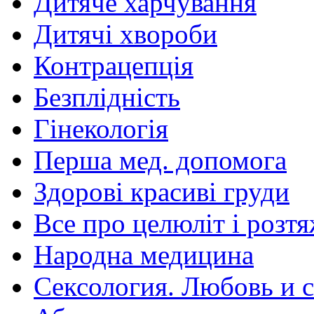
Дитяче харчування
Дитячі хвороби
Контрацепція
Безплідність
Гінекологія
Перша мед. допомога
Здорові красиві груди
Все про целюліт і розт
Народна медицина
Сексология. Любовь и с