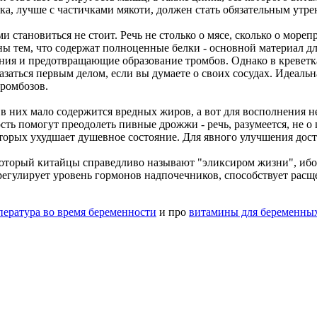
ка, лучше с частичками мякоти, должен стать обязательным утре
и становиться не стоит. Речь не столько о мясе, сколько о море
ны тем, что содержат полноценные белки - основной материал дл
ия и предотвращающие образование тромбов. Однако в креветках
заться первым делом, если вы думаете о своих сосудах. Идеальна
ромбозов.
 в них мало содержится вредных жиров, а вот для восполнения н
ть помогут преодолеть пивные дрожжи - речь, разумеется, не о 
орых ухудшает душевное состояние. Для явного улучшения дост
который китайцы справедливо называют "эликсиром жизни", ибо
н регулирует уровень гормонов надпочечников, способствует ра
.
пература во время беременности
и про
витамины для беременны