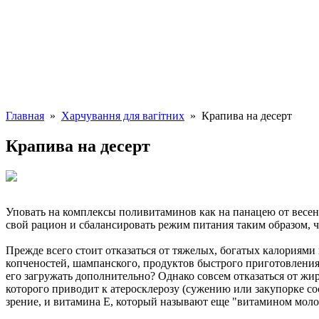
Главная
»
Харчування для вагітних
» Крапива на десерт
Крапива на десерт
Уповать на комплексы поливитаминов как на панацею от весенн
свой рацион и сбалансировать режим питания таким образом, ч
Прежде всего стоит отказаться от тяжелых, богатых калориями 
копченостей, шампанского, продуктов быстрого приготовления, 
его загружать дополнительно? Однако совсем отказаться от жи
которого приводит к атеросклерозу (сужению или закупорке сос
зрение, и витамина Е, который называют еще "витамином молод