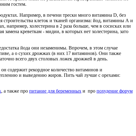
нним гостем.
продуктах. Например, в печени трески много витамина D, без
я строительства клеток и тканей организма: йод, витамины А и
, например, холестерина в 2 раза больше, чем в сосисках или
я замена креветкам - мидии, в которых нет холестерина, зато
едостатка йода они незаменимы. Впрочем, в этом случае
пиве, а о сухих дрожжах (в них 17 витаминов). Они также
аточно всего двух столовых ложек дрожжей в день.
 он содержит рекордное количество витаминов и
сщеплению и выведению жиров. Пить чай лучше с орехами:
х
, а также про
питание для беременных
и
про
похудение форум