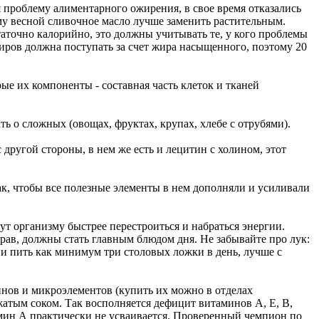
я проблему алиментарного ожирения, в свое время отказались
ому весной сливочное масло лучше заменить растительным.
статочно калорийно, это должны учитывать те, у кого проблемы
иров должна поступать за счет жира насыщенного, поэтому 20
ые их компоненты - составная часть клеток и тканей
ть о сложных (овощах, фруктах, крупах, хлебе с отрубями).
 другой стороны, в нем же есть и лецитин с холином, этот
ак, чтобы все полезные элементы в нем дополняли и усиливали
ут организму быстрее перестроиться и набраться энергии.
ав, должны стать главным блюдом дня. Не забывайте про лук:
 и пить как минимум три столовых ложки в день, лучше с
нов и микроэлементов (купить их можно в отделах
жатым соком. Так восполняется дефицит витаминов А, Е, В,
тамин А практически не усваивается. Проверенный чемпион по