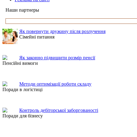
Наши партнеры
Як повернути дружину після розлучення
Сімейні питання
Як законно підвищити розмір пенсії
Пенсійні вимоги
Методи оптимізації роботи складу
Поради в логістиці
Контроль дебіторської заборгованості
Поради для бізнесу