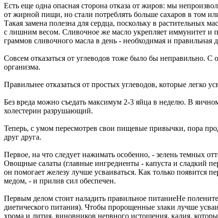
Есть еще одна опасная сторона отказа от жиров: мы непроизво
от жирной пищи, но стали потреблять больше сахаров в том ил
Такая замена полезна для сердца, поскольку в растительных ма
с лишним весом. Сливочное же масло укрепляет иммунитет и по
граммов сливочного масла в день - необходимая и правильная д
Совсем отказаться от углеводов тоже было бы неправильно. С о
организма.
Правильнее отказаться от простых углеводов, которые легко усв
Без вреда можно съедать максимум 2-3 яйца в неделю. В яичном
холестерин разрушающий.
Теперь, с умом пересмотрев свои пищевые привычки, пора прод
друг друга.
Первое, на что следует нажимать особенно, - зелень темных от
Овощные салаты (главные ингредиенты - капуста и сладкий пе
он помогает железу лучше усваиваться. Как только появится п
медом, - и прилив сил обеспечен.
Первым делом стоит наладить правильное питаниеНе поленитес
диетического питания). Чтобы пророщенные злаки лучше усваи
хрома и лития, виновников нервного истощения, калия, которы