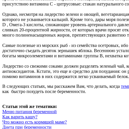
присутствию витамина С - цитрусовые: стакан натурального со
Однако, несмотря на лидерство зелени и овощей, вегетарианцам
которого не усваивается кальций. Кроме того, дары моря полез
D , Омега-3 кислоты, снижающие уровень артериального давлен
сливках 20-процентной жирности, от которых врачи просят отка
много полиненасыщенных жиров, препятствующих развитию т
Самые полезные из морских рыб - из семейства осетровых, ибо
достаточно съедать десяток зернышек яблока. Весеннюю усталос
богаты микроэлементами и витаминами группы В, нехватка кот
Лидерство со свежими соками должен разделять зеленый чай, 
антиоксидантов. Кстати, это еще и средство для похудания: о
помимо витаминов в них содержится легко усваиваемый белок
В следующих статьях, мы расскажем Вам, что делать, когда
тем
как
быстро похудеть после беременности.
Статьи этой же тематики:
Меню питания беременной
Как варить кашу?
Что можно есть кормящей маме?
Диета при беременности