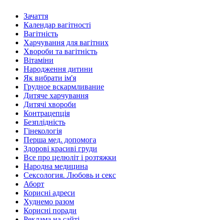
Зачаття
Календар вагітності
Вагітність
Харчування для вагітних
Хвороби та вагітність
Вітаміни
Народження дитини
Як вибрати ім'я
Грудное вскармливание
Дитяче харчування
Дитячі хвороби
Контрацепція
Безплідність
Гінекологія
Перша мед. допомога
Здорові красиві груди
Все про целюліт і розтяжки
Народна медицина
Сексология. Любовь и секс
Аборт
Корисні адреси
Худнемо разом
Корисні поради
Реклама на сайті