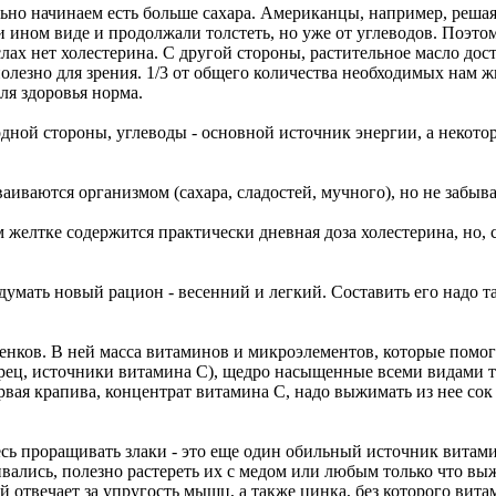
льно начинаем есть больше сахара. Американцы, например, реша
и ином виде и продолжали толстеть, но уже от углеводов. Поэт
слах нет холестерина. С другой стороны, растительное масло до
лезно для зрения. 1/3 от общего количества необходимых нам ж
ля здоровья норма.
дной стороны, углеводы - основной источник энергии, а некотор
аиваются организмом (сахара, сладостей, мучного), но не забыва
 желтке содержится практически дневная доза холестерина, но, с
умать новый рацион - весенний и легкий. Составить его надо т
тенков. В ней масса витаминов и микроэлементов, которые помог
рец, источники витамина С), щедро насыщенные всеми видами тр
ервая крапива, концентрат витамина С, надо выжимать из нее сок
ь проращивать злаки - это еще один обильный источник витами
вались, полезно растереть их с медом или любым только что вы
й отвечает за упругость мышц, а также цинка, без которого ви