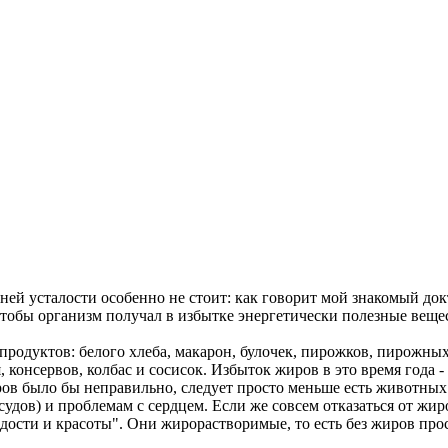
ей усталости особенно не стоит: как говорит мой знакомый докто
тобы организм получал в избытке энергетически полезные вещес
продуктов: белого хлеба, макарон, булочек, пирожков, пирожных
консервов, колбас и сосисок. Избыток жиров в это время года -
ров было бы неправильно, следует просто меньше есть животных
удов) и проблемам с сердцем. Если же совсем отказаться от жир
ости и красоты". Они жирорастворимые, то есть без жиров прос