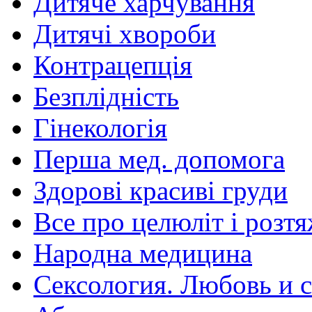
Дитяче харчування
Дитячі хвороби
Контрацепція
Безплідність
Гінекологія
Перша мед. допомога
Здорові красиві груди
Все про целюліт і розт
Народна медицина
Сексология. Любовь и с