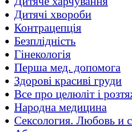
Дитяче харчування
Дитячі хвороби
Контрацепція
Безплідність
Гінекологія
Перша мед. допомога
Здорові красиві груди
Все про целюліт і розт
Народна медицина
Сексология. Любовь и с