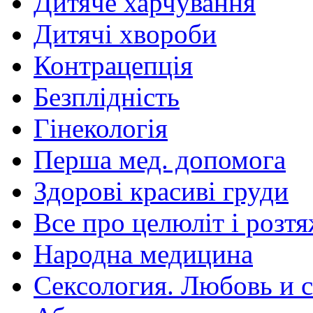
Дитяче харчування
Дитячі хвороби
Контрацепція
Безплідність
Гінекологія
Перша мед. допомога
Здорові красиві груди
Все про целюліт і розт
Народна медицина
Сексология. Любовь и с