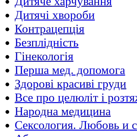
Дитяче харчування
Дитячі хвороби
Контрацепція
Безплідність
Гінекологія
Перша мед. допомога
Здорові красиві груди
Все про целюліт і розт
Народна медицина
Сексология. Любовь и с