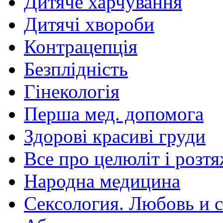
Дитяче харчування
Дитячі хвороби
Контрацепція
Безплідність
Гінекологія
Перша мед. допомога
Здорові красиві груди
Все про целюліт і розт
Народна медицина
Сексология. Любовь и с