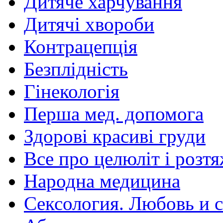
Дитяче харчування
Дитячі хвороби
Контрацепція
Безплідність
Гінекологія
Перша мед. допомога
Здорові красиві груди
Все про целюліт і розт
Народна медицина
Сексология. Любовь и с