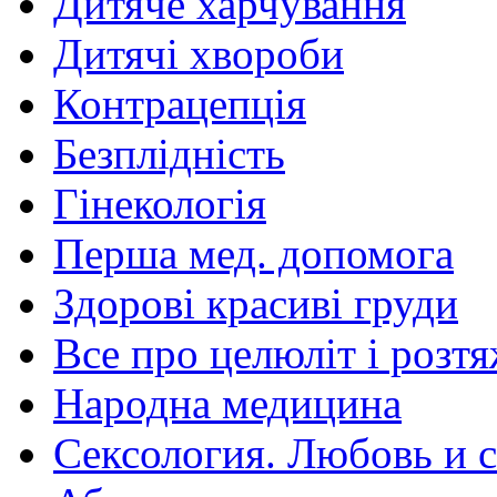
Дитяче харчування
Дитячі хвороби
Контрацепція
Безплідність
Гінекологія
Перша мед. допомога
Здорові красиві груди
Все про целюліт і розт
Народна медицина
Сексология. Любовь и с