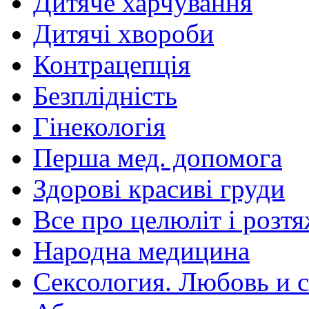
Дитяче харчування
Дитячі хвороби
Контрацепція
Безплідність
Гінекологія
Перша мед. допомога
Здорові красиві груди
Все про целюліт і розт
Народна медицина
Сексология. Любовь и с