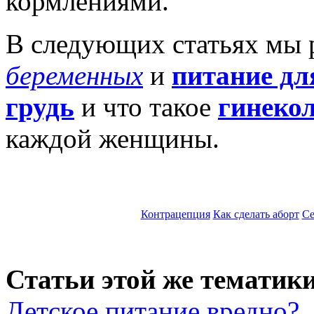
кормлениями.
В следующих статьях мы 
беременных
и
питание дл
грудь
и что такое
гинеко
каждой женщины.
Контрацепция
Как сделать аборт
Се
Статьи этой же тематики
Детское питание вредно?