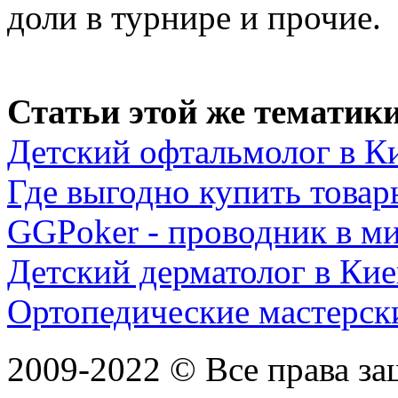
доли в турнире и прочие.
Статьи этой же тематики
Детский офтальмолог в К
Где выгодно купить товар
GGPoker - проводник в м
Детский дерматолог в Кие
Ортопедические мастерск
2009-2022 ©
Все права з