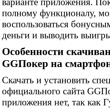
варианте приложения. По
полному функционалу, мо
воспользоваться бонусны
деньги и выводить выигр
Особенности скачива
GGПокер на смартфо
Скачать и установить спе
официального сайта GGПо
приложения нет, так как 