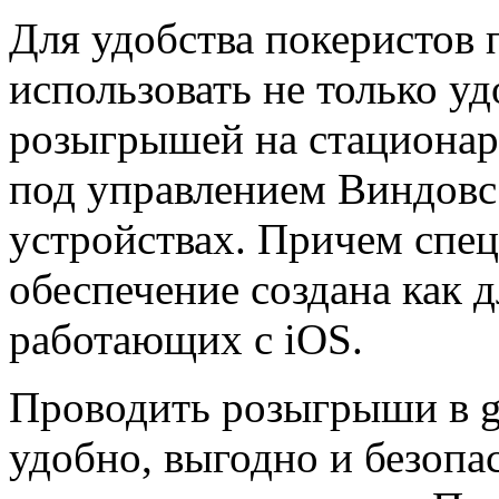
Для удобства покеристов 
использовать не только у
розыгрышей на стациона
под управлением Виндовс
устройствах. Причем спе
обеспечение создана как 
работающих с iOS.
Проводить розыгрыши в g
удобно, выгодно и безопа