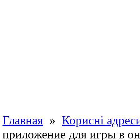
Главная
»
Корисні адрес
приложение для игры в он