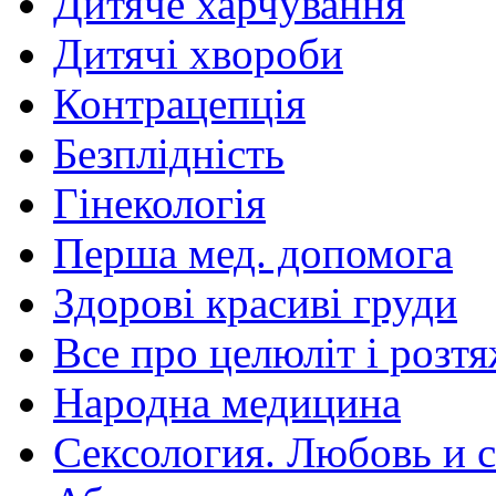
Дитяче харчування
Дитячі хвороби
Контрацепція
Безплідність
Гінекологія
Перша мед. допомога
Здорові красиві груди
Все про целюліт і розт
Народна медицина
Сексология. Любовь и с