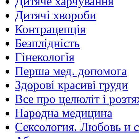
Дитяче харчування
Дитячі хвороби
Контрацепція
Безплідність
Гінекологія
Перша мед. допомога
Здорові красиві груди
Все про целюліт і розт
Народна медицина
Сексология. Любовь и с