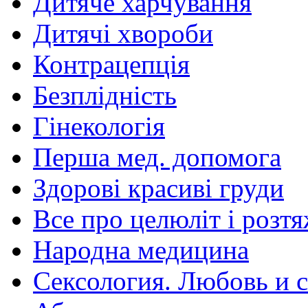
Дитяче харчування
Дитячі хвороби
Контрацепція
Безплідність
Гінекологія
Перша мед. допомога
Здорові красиві груди
Все про целюліт і розт
Народна медицина
Сексология. Любовь и с