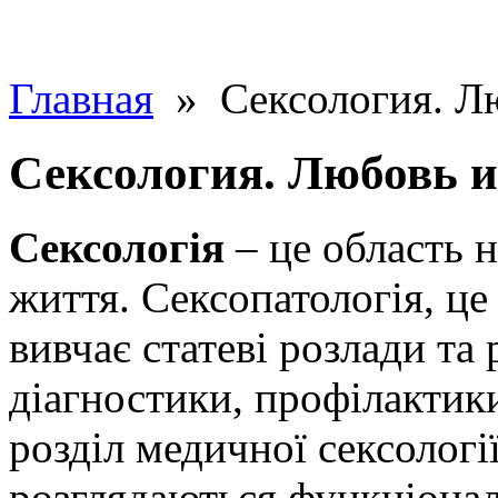
Главная
» Сексология. Лю
Сексология. Любовь и
Сексологія
– це область н
життя. Сексопатологія, це
вивчає статеві розлади та
діагностики, профілактик
розділ медичної сексологі
розглядаються функціональ