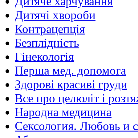
Дитяче харчування
Дитячі хвороби
Контрацепція
Безплідність
Гінекологія
Перша мед. допомога
Здорові красиві груди
Все про целюліт і розт
Народна медицина
Сексология. Любовь и с